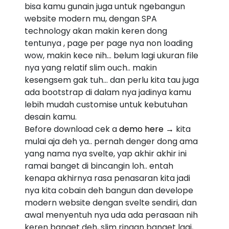
bisa kamu gunain juga untuk ngebangun
website modern mu, dengan SPA
technology akan makin keren dong
tentunya , page per page nya non loading
wow, makin kece nih... belum lagi ukuran file
nya yang relatif slim ouch.. makin
kesengsem gak tuh... dan perlu kita tau juga
ada bootstrap di dalam nya jadinya kamu
lebih mudah customise untuk kebutuhan
desain kamu.
Before download cek a
demo here →
kita
mulai aja deh ya.. pernah denger dong ama
yang nama nya svelte, yap akhir akhir ini
ramai banget di bincangin loh.. entah
kenapa akhirnya rasa penasaran kita jadi
nya kita cobain deh bangun dan develope
modern website dengan svelte sendiri, dan
awal menyentuh nya uda ada perasaan nih
keren banget deh, slim ringan banget lagi,