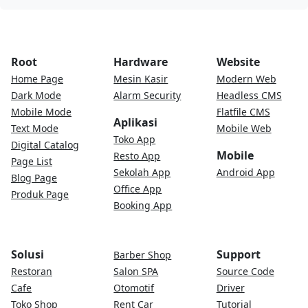
Root
Hardware
Website
Home Page
Mesin Kasir
Modern Web
Dark Mode
Alarm Security
Headless CMS
Mobile Mode
Flatfile CMS
Aplikasi
Text Mode
Mobile Web
Toko App
Digital Catalog
Mobile
Resto App
Page List
Sekolah App
Android App
Blog Page
Office App
Produk Page
Booking App
Solusi
Support
Barber Shop
Restoran
Salon SPA
Source Code
Cafe
Otomotif
Driver
Toko Shop
Rent Car
Tutorial