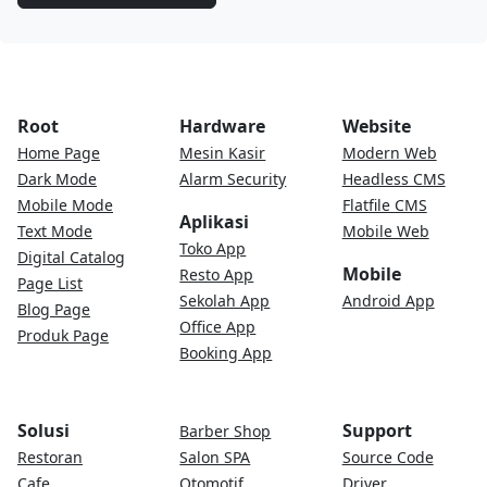
Root
Hardware
Website
Home Page
Mesin Kasir
Modern Web
Dark Mode
Alarm Security
Headless CMS
Mobile Mode
Flatfile CMS
Aplikasi
Text Mode
Mobile Web
Toko App
Digital Catalog
Mobile
Resto App
Page List
Sekolah App
Android App
Blog Page
Office App
Produk Page
Booking App
Solusi
Support
Barber Shop
Restoran
Salon SPA
Source Code
Cafe
Otomotif
Driver