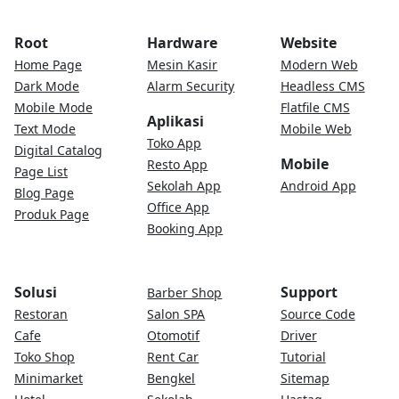
Root
Hardware
Website
Home Page
Mesin Kasir
Modern Web
Dark Mode
Alarm Security
Headless CMS
Mobile Mode
Flatfile CMS
Aplikasi
Text Mode
Mobile Web
Toko App
Digital Catalog
Mobile
Resto App
Page List
Sekolah App
Android App
Blog Page
Office App
Produk Page
Booking App
Solusi
Support
Barber Shop
Restoran
Salon SPA
Source Code
Cafe
Otomotif
Driver
Toko Shop
Rent Car
Tutorial
Minimarket
Bengkel
Sitemap