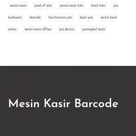
mesin kasir
point of sale
mesin kasir toko
kasir toko
pos
hardware
barcode
touchscreen pos
kasir pos
mesin kasir
online
mesin kasir offline
pos device
perangkat kasir
Mesin Kasir Barcode