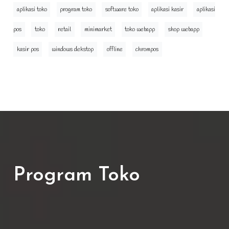
aplikasi toko
program toko
software toko
aplikasi kasir
aplikasi
pos
toko
retail
minimarket
toko webapp
shop webapp
kasir pos
windows dekstop
offline
chrompos
Program Toko