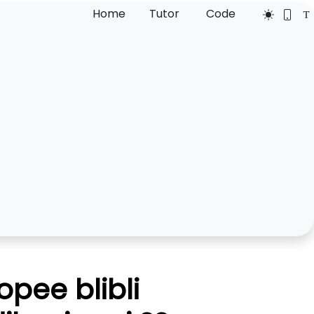
Home
Tutor
Code
pee blibli