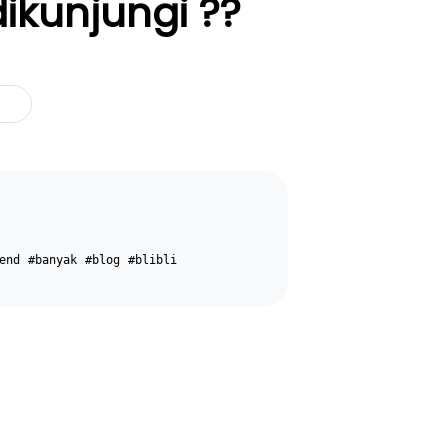
kunjungi ??
end
#banyak
#blog
#blibli