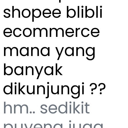
shopee blibli
ecommerce
mana yang
banyak
dikunjungi ??
hm.. sedikit
puyeng juga