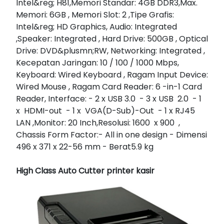
Intel&reg; H81,Memori Standar: 4GB DDR3,Max.
Memori: 6GB , Memori Slot: 2 ,Tipe Grafis:
Intel&reg; HD Graphics, Audio: Integrated
,Speaker: Integrated , Hard Drive: 500GB , Optical
Drive: DVD&plusmn;RW, Networking: Integrated ,
Kecepatan Jaringan: 10 / 100 / 1000 Mbps,
Keyboard: Wired Keyboard , Ragam Input Device:
Wired Mouse , Ragam Card Reader: 6 -in-1 Card
Reader, Interface: - 2 x USB 3.0 - 3 x USB 2.0 - 1
x HDMI-out - 1 x VGA(D-Sub)-Out - 1 x RJ45
LAN ,Monitor: 20 Inch,Resolusi: 1600 x 900 ,
Chassis Form Factor:- All in one design - Dimensi
496 x 371 x 22-56 mm - Berat5.9 kg
High Class Auto Cutter printer kasir