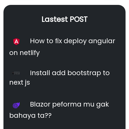
Lastest POST
How to fix deploy angular
on netlify
Install add bootstrap to
next js
Blazor peforma mu gak
bahaya ta??