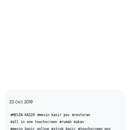
23 Oct 2018
#MESIN KASIR
#mesin kasir pos
#restoran
#all in one touchscreen
#rumah makan
#mesin kasir online
#struk kasir
#touchscreen pos