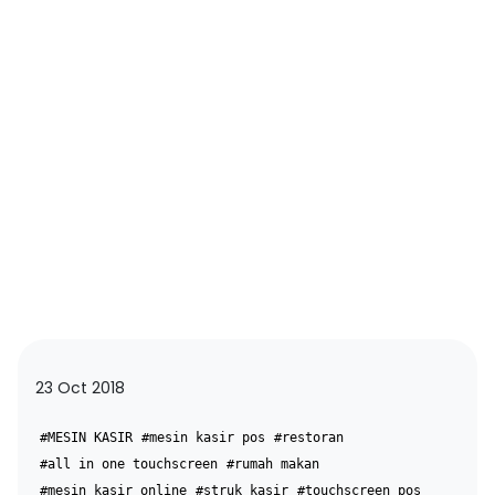
23 Oct 2018
#MESIN KASIR
#mesin kasir pos
#restoran
#all in one touchscreen
#rumah makan
#mesin kasir online
#struk kasir
#touchscreen pos