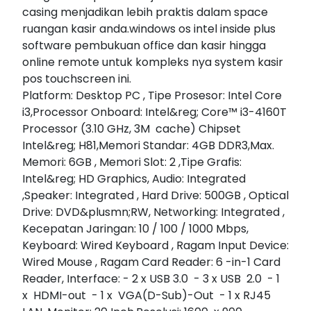
casing menjadikan lebih praktis dalam space
ruangan kasir anda.windows os intel inside plus
software pembukuan office dan kasir hingga
online remote untuk kompleks nya system kasir
pos touchscreen ini.
Platform: Desktop PC , Tipe Prosesor: Intel Core
i3,Processor Onboard: Intel&reg; Core™ i3-4160T
Processor (3.10 GHz, 3M cache) Chipset
Intel&reg; H81,Memori Standar: 4GB DDR3,Max.
Memori: 6GB , Memori Slot: 2 ,Tipe Grafis:
Intel&reg; HD Graphics, Audio: Integrated
,Speaker: Integrated , Hard Drive: 500GB , Optical
Drive: DVD&plusmn;RW, Networking: Integrated ,
Kecepatan Jaringan: 10 / 100 / 1000 Mbps,
Keyboard: Wired Keyboard , Ragam Input Device:
Wired Mouse , Ragam Card Reader: 6 -in-1 Card
Reader, Interface: - 2 x USB 3.0 - 3 x USB 2.0 - 1
x HDMI-out - 1 x VGA(D-Sub)-Out - 1 x RJ45