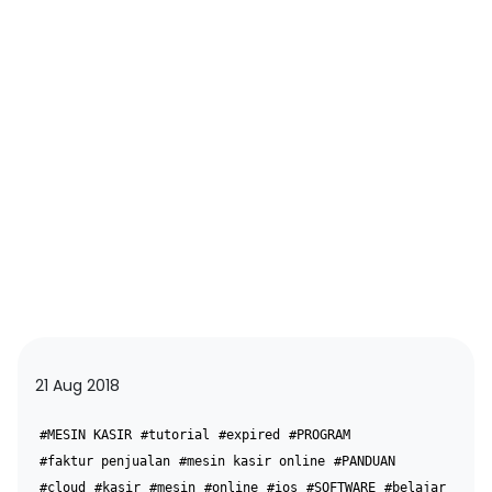
21 Aug 2018
#MESIN KASIR
#tutorial
#expired
#PROGRAM
#faktur penjualan
#mesin kasir online
#PANDUAN
#cloud
#kasir
#mesin
#online
#ios
#SOFTWARE
#belajar