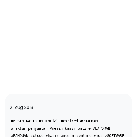
21 Aug 2018
#MESIN KASIR
#tutorial
#expired
#PROGRAM
#faktur penjualan
#mesin kasir online
#LAPORAN
#PANDUAN
#cloud
#kasir
#mesin
#online
#ios
#SOFTWARE