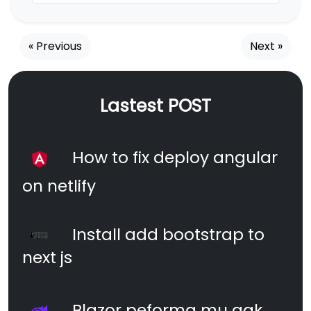
« Previous
Next »
Lastest POST
How to fix deploy angular
on netlify
Install add bootstrap to
next js
Blazor peforma mu gak