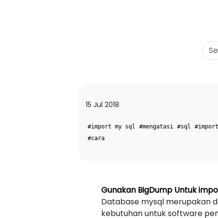
15 Jul 2018
#import my sql
#mengatasi
#sql
#impor
#cara
Gunakan BigDump Untuk impor
Database mysql merupakan da
kebutuhan untuk software pem