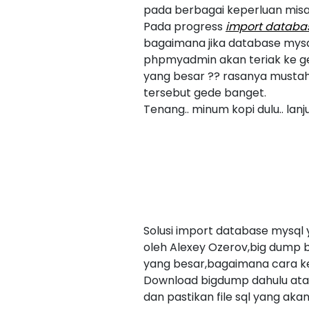
pada berbagai keperluan misal
Pada progress
import databa
bagaimana jika database mysq
phpmyadmin akan teriak ke ged
yang besar ?? rasanya mustah
tersebut gede banget.
Tenang.. minum kopi dulu.. lanjut
Solusi import database mysql
oleh Alexey Ozerov,big dump 
yang besar,bagaimana cara ker
Download bigdump dahulu at
dan pastikan file sql yang ak