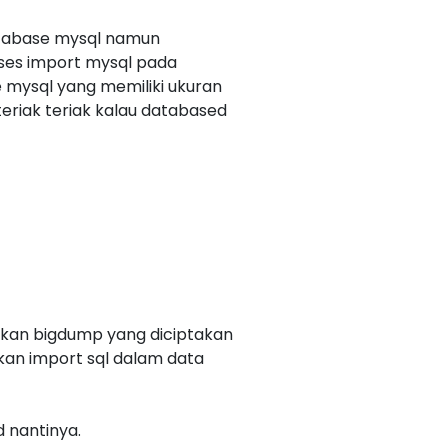
atabase mysql namun
ses import mysql pada
e mysql yang memiliki ukuran
eriak teriak kalau databased
akan bigdump yang diciptakan
kan import sql dalam data
 nantinya.