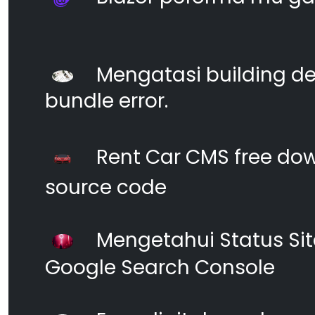
Mengatasi building d
bundle error.
Rent Car CMS free dow
source code
Mengetahui Status S
Google Search Console