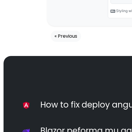
« Previous
How to fix deploy angul
Blazor peforma mu ga