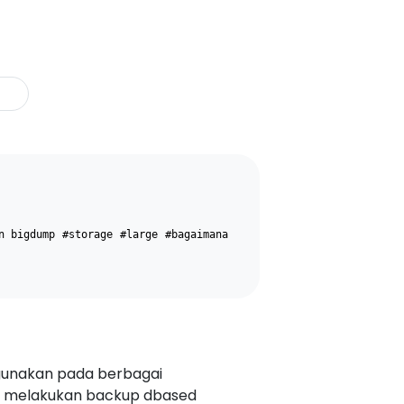
n bigdump
#storage
#large
#bagaimana
gunakan pada berbagai
uk melakukan backup dbased