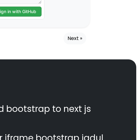
Next »
d bootstrap to next js
 iframe bootstrap jadul