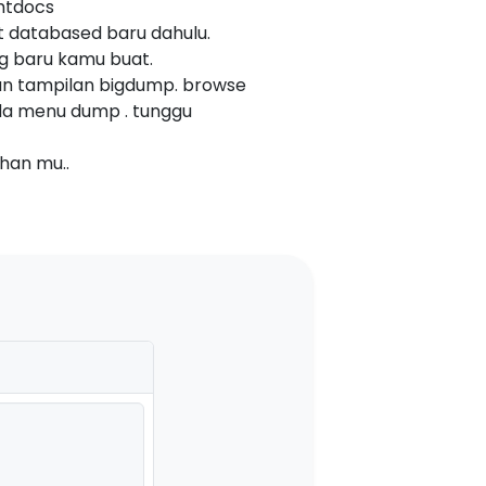
/htdocs
 databased baru dahulu.
g baru kamu buat.
kan tampilan bigdump. browse
da menu dump . tunggu
han mu..