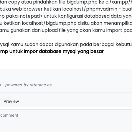
e dan copy atau pindahkan file bigdump.php ke c:/xampp
buka web browser ketikan localhost/phpmyadmin - buat
hp pakai notepad+ untuk konfigurasi databased data yan
 mu ketikan localhost/bigdump.php disitu akan menampil
amu gunakan dan upload file yang akan kamu import pa
 mysql kamu sudah dapat digunakan pada berbagai kebutu
Dump Untuk impor database mysql yang besar