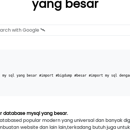
yang besar
t my sql yang besar
#import
#bigdump
#besar
#import my sql denga
 database mysql yang besar.
tabased popular modern yang universal dan banyak di
buatan website dan lain lain,terkadang butuh juga unt