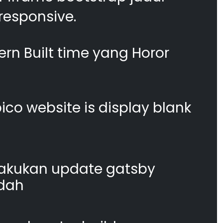
responsive.
n Built time yang Horor
co website is display blank
akukan update gatsby
dah