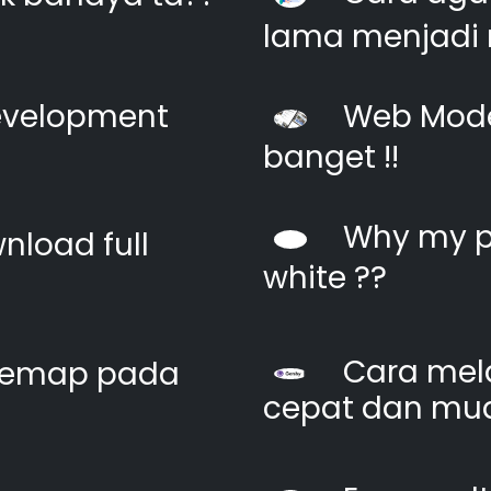
lama menjadi 
evelopment
Web Moder
banget !!
Why my pi
nload full
white ??
Cara mel
itemap pada
cepat dan mu