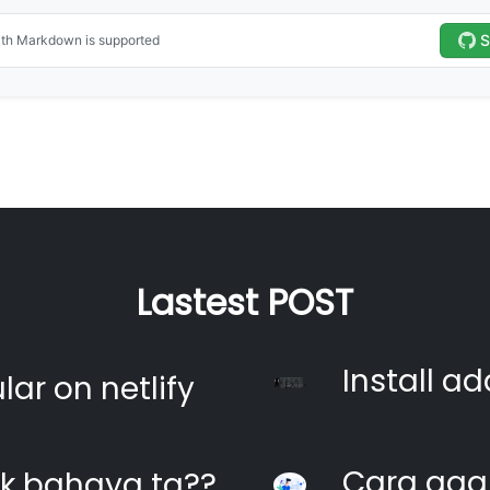
Lastest POST
Install ad
ar on netlify
Cara agar
k bahaya ta??