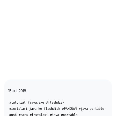
15 Jul 2018
#tutorial
#java.exe
#flashdisk
#instalasi java ke flashdisk
#PANDUAN
#java portable
#usb
#cara
#instalasi
#java
#portable