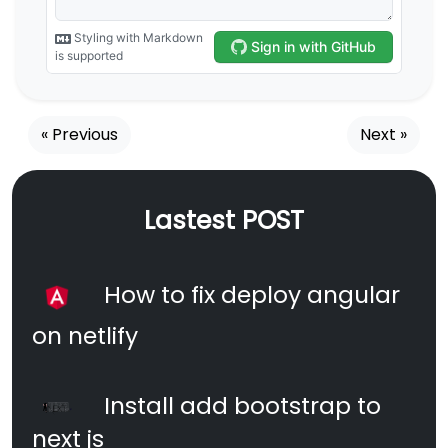
« Previous
Next »
Lastest POST
How to fix deploy angular
on netlify
Install add bootstrap to
next js