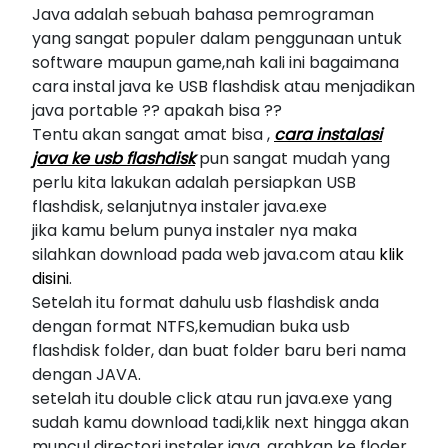
Java adalah sebuah bahasa pemrograman
yang sangat populer dalam penggunaan untuk
software maupun game,nah kali ini bagaimana
cara instal java ke USB flashdisk atau menjadikan
java portable ?? apakah bisa ??
Tentu akan sangat amat bisa ,
cara instalasi
java ke usb flashdisk
pun sangat mudah yang
perlu kita lakukan adalah persiapkan USB
flashdisk, selanjutnya instaler java.exe
jika kamu belum punya instaler nya maka
silahkan download pada web java.com atau
klik
disini
.
Setelah itu format dahulu usb flashdisk anda
dengan format NTFS,kemudian buka usb
flashdisk folder, dan buat folder baru beri nama
dengan JAVA.
setelah itu double click atau run java.exe yang
sudah kamu download tadi,klik next hingga akan
muncul directori instaler java, arahkan ke floder