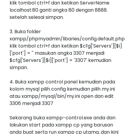
klik tombol ctrl+f dan ketikan ServerName
localhost:80 ganti angka 80 dengan 8888.
setelah selesai simpan.
3. Buka folder
xampp/phpmyadmin/libaries/config.default.php
klik tombol ctrl+f dan ketikan $cfg['Servers'][$i]
['port'] = '' masukan angka 3307 menjadi
$cfg['Servers'][$i]['port'] = '3307' kemudian
simpan.
4. Buka xampp control panel kemudian pada
kolom mysql pilih config kemudian pilih my.ini
atau xampp/mysql/bin/my.ini open dan edit
3306 menjadi 3307
Sekarang buka xampp-control.exe anda dan
lakukan start pada xampp cp yang barusan
anda buat serta run xampp cp utama, dan kini