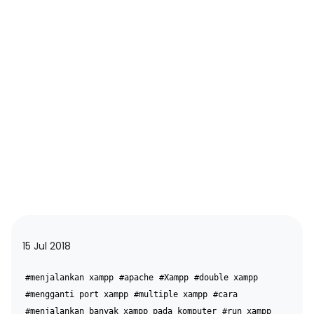
15 Jul 2018
#menjalankan xampp
#apache
#Xampp
#double xampp
#mengganti port xampp
#multiple xampp
#cara
#menjalankan banyak xampp pada komputer
#run xampp