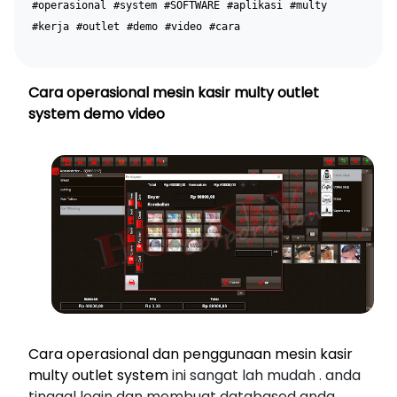
#operasional
#system
#SOFTWARE
#aplikasi
#multy
#kerja
#outlet
#demo
#video
#cara
Cara operasional mesin kasir multy outlet
system demo video
Cara operasional dan penggunaan mesin kasir
multy outlet system
ini sangat lah mudah . anda
tinggal login dan membuat databased anda