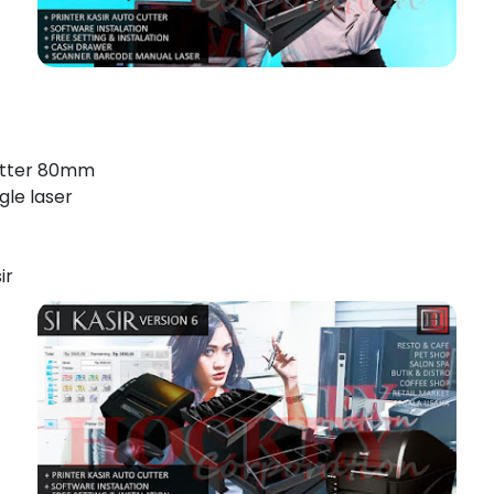
cutter 80mm
le laser
ir