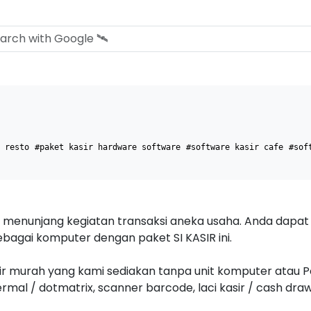
 resto
#paket kasir hardware software
#software kasir cafe
#sof
menunjang kegiatan transaksi aneka usaha. Anda dap
ebagai komputer dengan paket SI KASIR ini.
 murah yang kami sediakan tanpa unit komputer atau Pc. P
hermal / dotmatrix, scanner barcode, laci kasir / cash dra