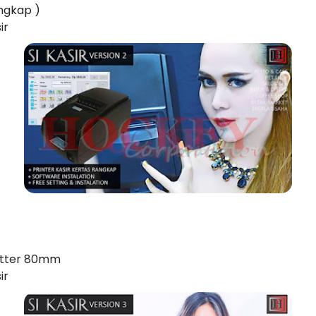
angkap )
ir
cutter 80mm
ir