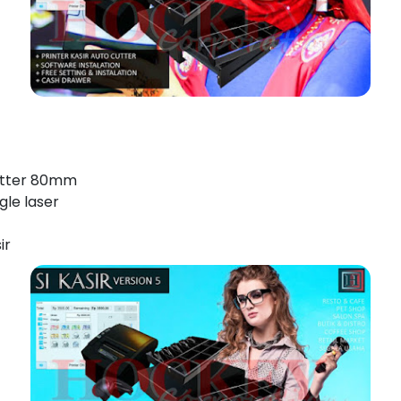
cutter 80mm
le laser
ir