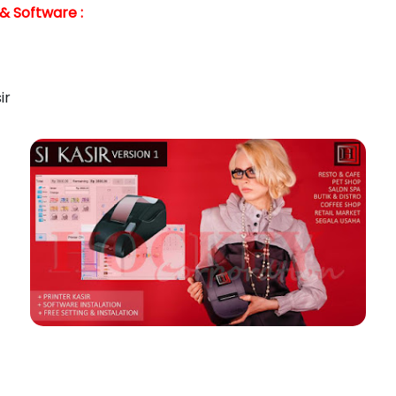
& Software :
ir