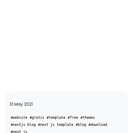
31 May 2021
#website
#gratis
#template
#free
#themes
#nextjs blog
#next js template
#blog
#download
#next js