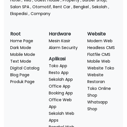
Hotel
,
Villa
,
Guest House
,
Property
,
Barber Shop
,
Salon SPA
,
Otomotif
,
Rent Car
,
Bengkel
,
Sekolah
,
Ekspedisi
,
Company
Root
Hardware
Website
Home Page
Mesin Kasir
Modern Web
Dark Mode
Alarm Security
Headless CMS
Mobile Mode
Flatfile CMS
Aplikasi
Text Mode
Mobile Web
Toko App
Digital Catalog
Website Toko
Resto App
Blog Page
Website
Sekolah App
Produk Page
Restoran
Office App
Toko Online
Booking App
Shop
Office Web
Whatsapp
App
Shop
Sekolah Web
Apps