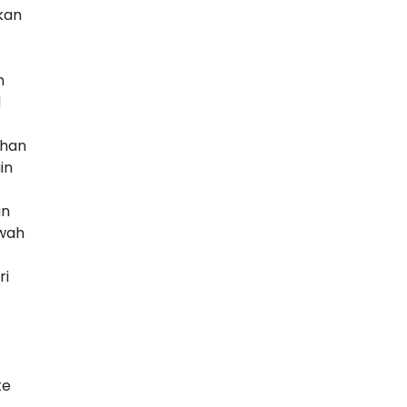
kan
n
d
uhan
in
an
ewah
ri
te