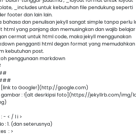
n-bulan-tanggal-judul.md , _layout format untuk layout
late, _includes untuk kebutuhan file pendukung seperti
er footer dan lain lain.
 bahasa dan penulisan jekyll sangat simple tanpa perlu l
rt html yang panjang dan memusingkan dan wajib belajar
an cermat untuk html code, maka jekyll menggunakan
down pengganti html degan format yang memudahkan
m kebutuhan post.
toh penggunaan markdown
#
 ##
 ###
 : [link to Google!](http://google.com)
 gambar : ![alt desrkipsi foto](https://jekyllrb.com/img/
ng)
 : - < / l i >
No : 1. (dan seterusnya)
es : >