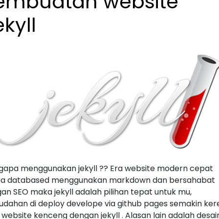
embuatan website
kyll
apa menggunakan jekyll ?? Era website modern cepat
pa databased menggunakan markdown dan bersahabat
an SEO maka jekyll adalah pilihan tepat untuk mu,
dahan di deploy develope via github pages semakin ker
n website kenceng dengan jekyll . Alasan lain adalah desai