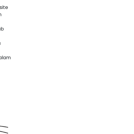
site
h
ub
a
dalam