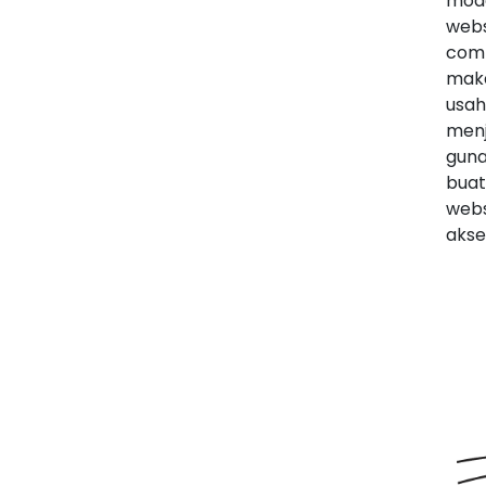
mode
webs
comp
maka
usah
menj
guna
buat
webs
akse