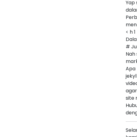
Yap 
dala
Perb
men
< h 1
Dal
# Ju
Nah 
mar
Apa 
jeky
vide
agar
site
Hubu
deng
Sela