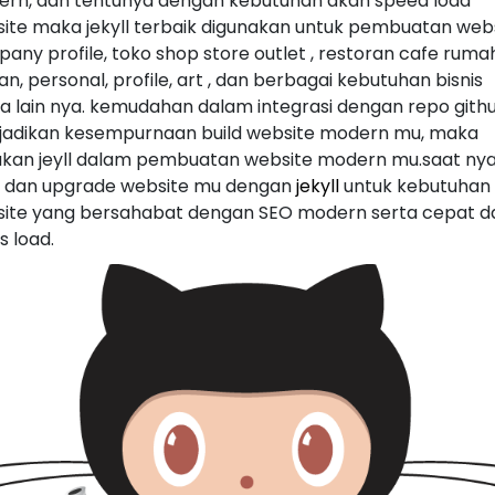
rn, dan tentunya dengan kebutuhan akan speed load
ite maka jekyll terbaik digunakan untuk pembuatan web
any profile, toko shop store outlet , restoran cafe ruma
n, personal, profile, art , dan berbagai kebutuhan bisnis
a lain nya. kemudahan dalam integrasi dengan repo gith
adikan kesempurnaan build website modern mu, maka
kan jeyll dalam pembuatan website modern mu.saat ny
 dan upgrade website mu dengan
jekyll
untuk kebutuhan
ite yang bersahabat dengan SEO modern serta cepat 
s load.