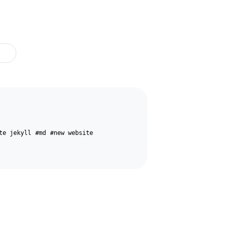
te jekyll
#md
#new website