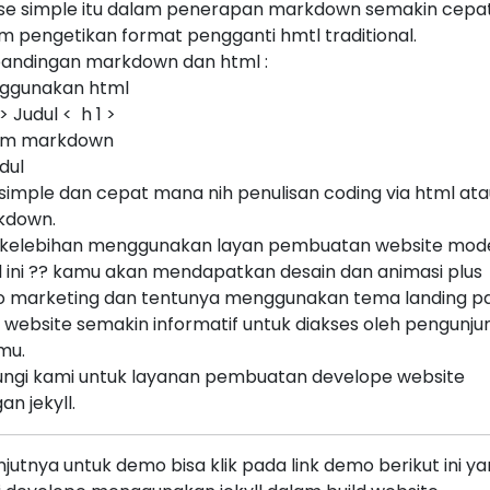
se simple itu dalam penerapan markdown semakin cepa
m pengetikan format pengganti hmtl traditional.
andingan markdown dan html :
ggunakan html
 > Judul < h 1 >
am markdown
dul
simple dan cepat mana nih penulisan coding via html ata
kdown.
kelebihan menggunakan layan pembuatan website mod
ll ini ?? kamu akan mendapatkan desain dan animasi plus
o marketing dan tentunya menggunakan tema landing p
 website semakin informatif untuk diakses oleh pengunju
 mu.
ngi kami untuk layanan pembuatan develope website
an jekyll.
njutnya untuk demo bisa klik pada link demo berikut ini y