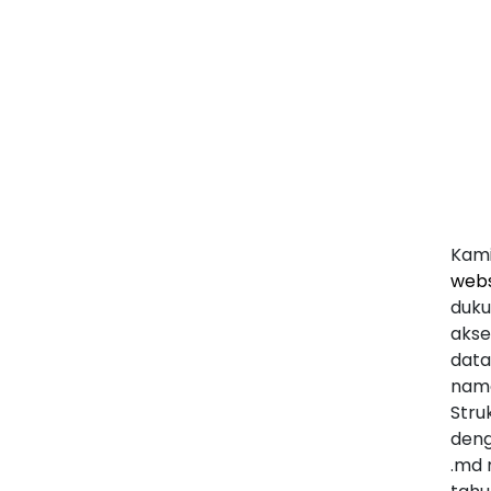
Kami
webs
duku
akse
data
name
Stru
deng
.md 