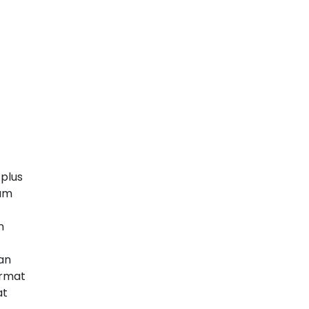
plus
lam
n
an
ormat
at