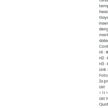
tahu
temp
head
Gaya
inse
deng
mark
dala
Con
H1 : 
H2 :
H3 :
Link
Foto
2x.p
List
< l i >
List 
Quot