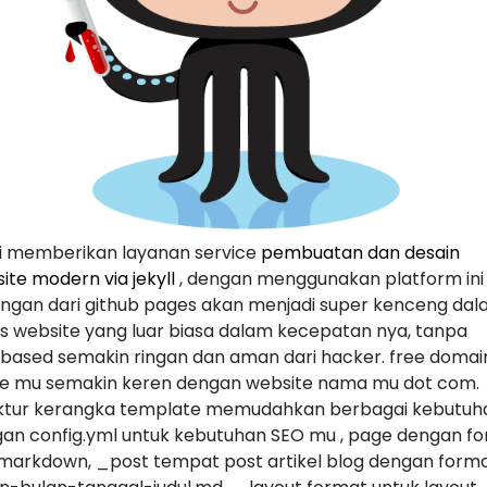
 memberikan layanan service
pembuatan dan desain
ite modern via jekyll
, dengan menggunakan platform ini 
ngan dari github pages akan menjadi super kenceng da
s website yang luar biasa dalam kecepatan nya, tanpa
based semakin ringan dan aman dari hacker. free domai
 mu semakin keren dengan website nama mu dot com.
ktur kerangka template memudahkan berbagai kebutuh
an config.yml untuk kebutuhan SEO mu , page dengan f
markdown, _post tempat post artikel blog dengan form