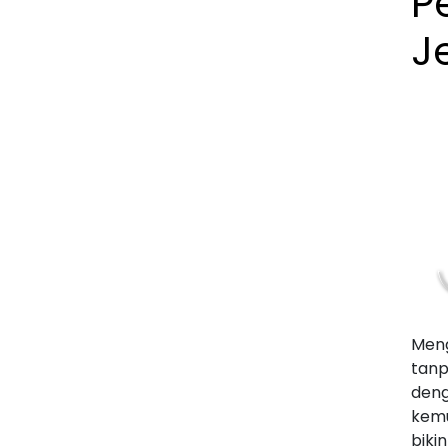
P
Je
Meng
tan
deng
kemu
biki