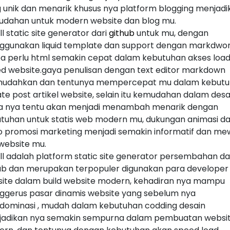
 unik dan menarik khusus nya platform blogging menjadi
dahan untuk modern website dan blog mu.
ll static site generator dari
github
untuk mu, dengan
gunakan liquid template dan support dengan markdwo
a perlu html semakin cepat dalam kebutuhan akses loa
d website.gaya penulisan dengan text editor markdown
udahkan dan tentunya mempercepat mu dalam kebut
te post artikel website, selain itu kemudahan dalam desa
 nya tentu akan menjadi menambah menarik dengan
tuhan untuk statis web modern mu, dukungan animasi d
o promosi marketing menjadi semakin informatif dan m
website mu.
ll adalah platform static site generator persembahan da
ub dan merupakan terpopuler digunakan para developer
ite dalam build website modern, kehadiran nya mampu
gerus pasar dinamis website yang sebelum nya
ominasi , mudah dalam kebutuhan codding desain
adikan nya semakin sempurna dalam pembuatan websi