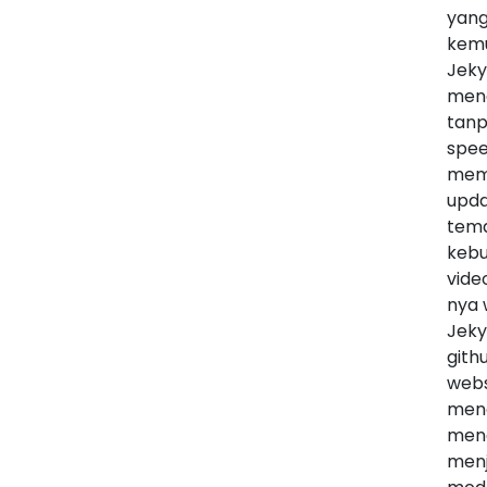
yang
kemu
Jeky
meng
tanp
spee
mem
upda
tema
kebu
vide
nya 
Jeky
gith
webs
meng
mend
menj