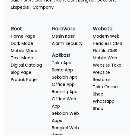
Salon SPA
,
Otomotif
,
Rent Car
,
Bengkel
,
Sekolah
,
Ekspedisi
,
Company
Root
Hardware
Website
Home Page
Mesin Kasir
Modern Web
Dark Mode
Alarm Security
Headless CMS
Mobile Mode
Flatfile CMS
Aplikasi
Text Mode
Mobile Web
Toko App
Digital Catalog
Website Toko
Resto App
Blog Page
Website
Sekolah App
Produk Page
Restoran
Office App
Toko Online
Booking App
Shop
Office Web
Whatsapp
App
Shop
Sekolah Web
Apps
Bengkel Web