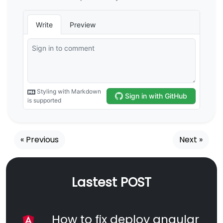
« Previous
Next »
Lastest POST
How to fix deploy angular