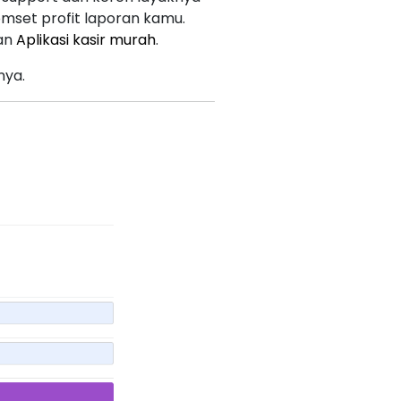
omset profit laporan kamu.
kan
Aplikasi kasir murah
.
nya.