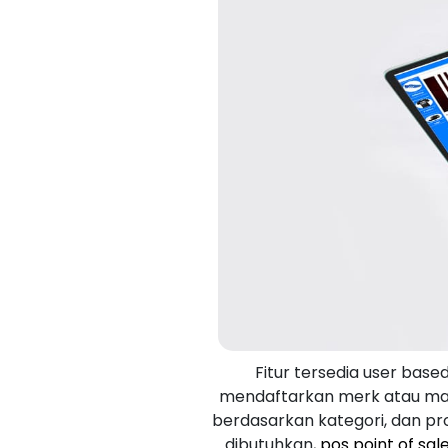
Fitur tersedia user base
mendaftarkan merk atau mast
berdasarkan kategori, dan pro
dibutuhkan,
pos point of sal