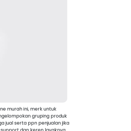
ine murah ini, merk untuk
mengelompokan gruping produk
 jual serta ppn penjualan jika
 support dan keren layaknya