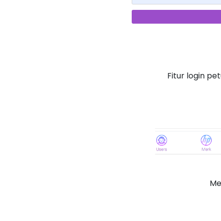
Fitur login p
Me