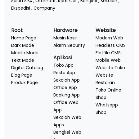
Salon SPA
,
Otomotif
,
Rent Car
,
Bengkel
,
Sekolah
,
Ekspedisi
,
Company
Root
Hardware
Website
Home Page
Mesin Kasir
Modern Web
Dark Mode
Alarm Security
Headless CMS
Mobile Mode
Flatfile CMS
Aplikasi
Text Mode
Mobile Web
Toko App
Digital Catalog
Website Toko
Resto App
Blog Page
Website
Sekolah App
Produk Page
Restoran
Office App
Toko Online
Booking App
Shop
Office Web
Whatsapp
App
Shop
Sekolah Web
Apps
Bengkel Web