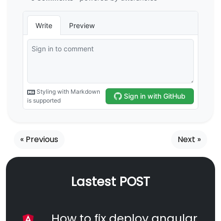
« Previous
Next »
Lastest POST
How to fix deploy angular