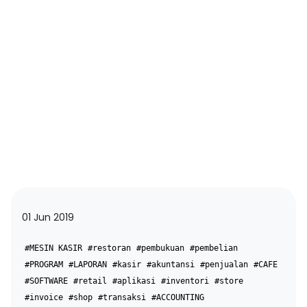
01 Jun 2019
#MESIN KASIR
#restoran
#pembukuan
#pembelian
#PROGRAM
#LAPORAN
#kasir
#akuntansi
#penjualan
#CAFE
#SOFTWARE
#retail
#aplikasi
#inventori
#store
#invoice
#shop
#transaksi
#ACCOUNTING