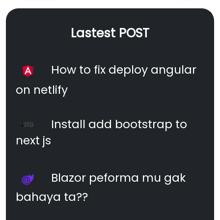
Lastest POST
How to fix deploy angular
on netlify
Install add bootstrap to
next js
Blazor peforma mu gak
bahaya ta??