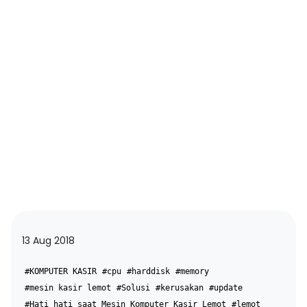
13 Aug 2018
#KOMPUTER KASIR
#cpu
#harddisk
#memory
#mesin kasir lemot
#Solusi
#kerusakan
#update
#Hati hati saat Mesin Komputer Kasir Lemot
#lemot