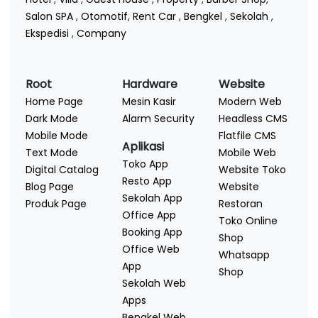
Salon SPA
,
Otomotif
,
Rent Car
,
Bengkel
,
Sekolah
,
Ekspedisi
,
Company
Root
Hardware
Website
Home Page
Mesin Kasir
Modern Web
Dark Mode
Alarm Security
Headless CMS
Mobile Mode
Flatfile CMS
Aplikasi
Text Mode
Mobile Web
Toko App
Digital Catalog
Website Toko
Resto App
Blog Page
Website
Sekolah App
Produk Page
Restoran
Office App
Toko Online
Booking App
Shop
Office Web
Whatsapp
App
Shop
Sekolah Web
Apps
Bengkel Web