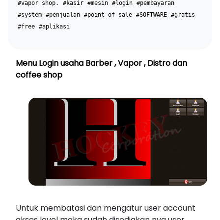
#vapor shop.
#kasir
#mesin
#login
#pembayaran
#system
#penjualan
#point of sale
#SOFTWARE
#gratis
#free
#aplikasi
Menu Login usaha Barber , Vapor , Distro dan
coffee shop
Untuk membatasi dan mengatur user account
akses level maka sudah disediakan nya user