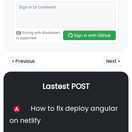
« Previous
Next »
Lastest POST
How to fix deploy angular
on netlify