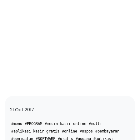
21 Oct 2017
#menu
#PROGRAM
#mesin kasir online
#multi
#aplikasi kasir gratis
#online
#Ospos
#pembayaran
#penjualan
#SOFTWARE
#gratis
#gudang
#aplikasi