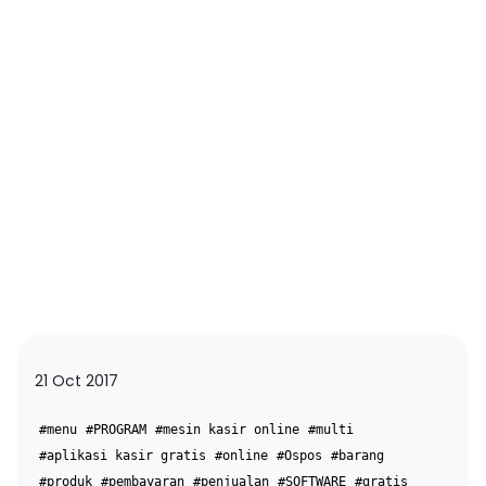
21 Oct 2017
#menu
#PROGRAM
#mesin kasir online
#multi
#aplikasi kasir gratis
#online
#Ospos
#barang
#produk
#pembayaran
#penjualan
#SOFTWARE
#gratis