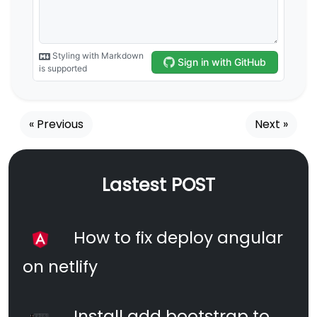
« Previous
Next »
Lastest POST
How to fix deploy angular
on netlify
Install add bootstrap to