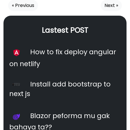
« Previous
Next »
Lastest POST
How to fix deploy angular
on netlify
Install add bootstrap to
next js
Blazor peforma mu gak
bahaya ta??