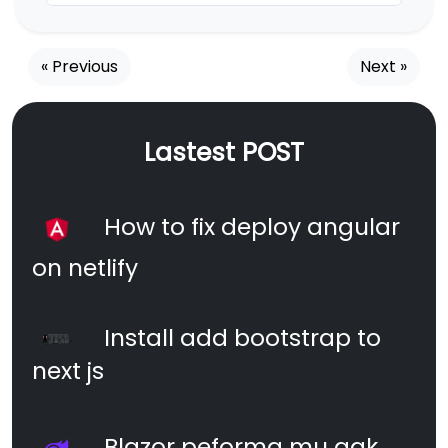
« Previous
Next »
Lastest POST
How to fix deploy angular
on netlify
Install add bootstrap to
next js
Blazor peforma mu gak