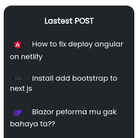
Lastest POST
How to fix deploy angular
on netlify
Install add bootstrap to
next js
Blazor peforma mu gak
bahaya ta??