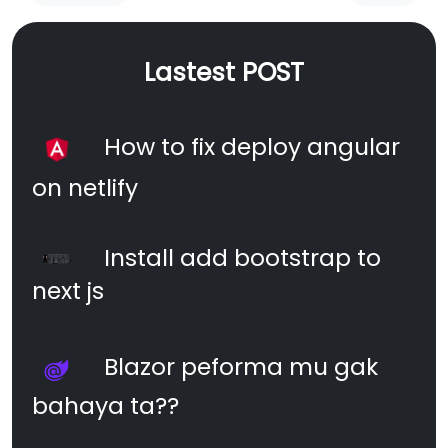
Lastest POST
How to fix deploy angular
on netlify
Install add bootstrap to
next js
Blazor peforma mu gak
bahaya ta??