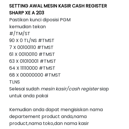
SETTING AWAL MESIN
KASIR CASH REGISTER
SHARP XE A 203
Pastikan kunci diposisi PGM
kemudian tekan
#/TM/ST
90 X 0 TL/NS #TMST
7 X 00100110 #TMST
61 X 00100110 #TMST
63 X 01010001 #TMST
64 X 11110000 #TMST
68 X 00000000 #TMST
TLNS
Selesai sudah
mesin kasir/cash register
siap
untuk anda pakai
Kemudian anda dapat mengisiskan nama
departement product anda,nama
product,nama toko,dan nama kasir