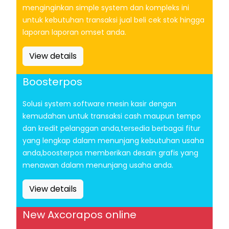
menginginkan simple system dan kompleks ini
untuk kebutuhan transaksi jual beli cek stok hingga
laporan laporan omset anda.
View details
Boosterpos
Solusi system software mesin kasir dengan
kemudahan untuk transaksi cash maupun tempo
dan kredit pelanggan anda,tersedia berbagai fitur
yang lengkap dalam menunjang kebutuhan usaha
anda,boosterpos memberikan desain grafis yang
menawan dalam menunjang usaha anda.
View details
New Axcorapos online