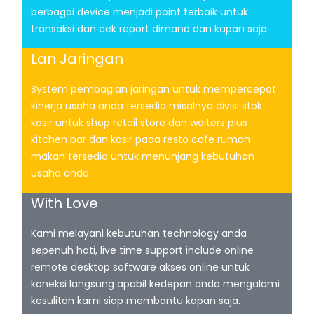
berbagai device menjadi point terbaik untuk
transaksi dan cek report dimana dan kapan saja.
Lan Jaringan
System pembagian jaringan untuk mempercepat
kinerja usaha anda tersedia misalnya divisi stok
kasir untuk shop retail store dan waiters plus
kitchen bar dan kasir pada resto cafe rumah
makan tersedia untuk menunjang kebutuhan
usaha anda.
With Love
Kami melayani kebutuhan technology anda
sepenuh hati, live time support include online
remote desktop software akses online untuk
koneksi langsung apabil kedepan anda mengalami
kesulitan kami siap membantu kapan saja.