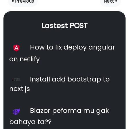
« Previous
Next »
Lastest POST
How to fix deploy angular
on netlify
Install add bootstrap to
next js
Blazor peforma mu gak
bahaya ta??