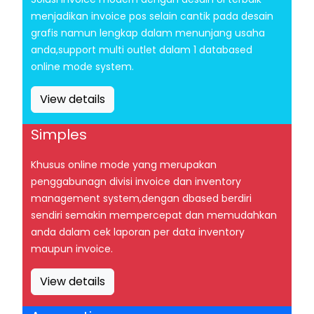
menjadikan invoice pos selain cantik pada desain
grafis namun lengkap dalam menunjang usaha
anda,support multi outlet dalam 1 databased
online mode system.
View details
Simples
Khusus online mode yang merupakan
penggabunagn divisi invoice dan inventory
management system,dengan dbased berdiri
sendiri semakin mempercepat dan memudahkan
anda dalam cek laporan per data inventory
maupun invoice.
View details