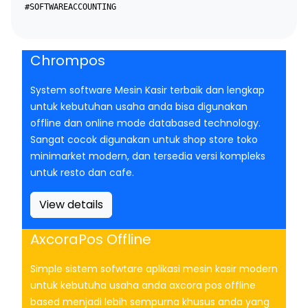
#SOFTWAREACCOUNTING
Chrompos
System software Mesin Kasir terbaik dan lengkap
untuk kebutuhan usaha anda bisa digunakan
offline dan online mode databased technology.
Sangat cocok digunakan untuk shop store toko
minimarket modern, dan tersedia versi kompleks
untuk resto dan cafe.
View details
AxcoraPos Offline
Simple sistem sofwtare aplikasi mesin kasir modern
untuk kebutuha usaha anda axcora pos offline
based menjadi lebih sempurna khusus anda yang