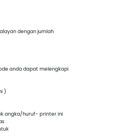
walayan dengan jumlah
code anda dapat melengkapi
i )
angka/huruf- printer ini
as
ntuk