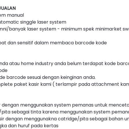
JUALAN
tem manual
utomatic singgle laser system
 omni/banyak laser system - minimum spek minimarket s
epat dan sensitif dalam membaca barcode kode
anda atau home industry anda belum terdapat kode bar
ode
e barcode sesuai dengan keinginan anda.
lete paket kasir kami ( terlampir pada attachment kam
ir dengan menggunakan system pemanas untuk mencetak 
pita sebagai tinta karena menggunakan system peman
asir dengan menggunakna catridge/pita sebagai bahan u
a dan huruf pada kertas