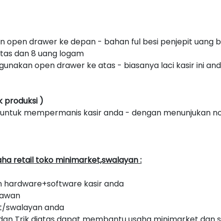
n open drawer ke depan - bahan ful besi penjepit uang 
tas dan 8 uang logam
ggunakan open drawer ke atas - biasanya laci kasir ini a
 produksi )
si untuk mempermanis kasir anda - dengan menunjukan n
 retail toko minimarket,swalayan :
n hardware+software kasir anda
yawan
t/swalayan anda
dan Trik diatas dapat membantu usaha minimarket dan 