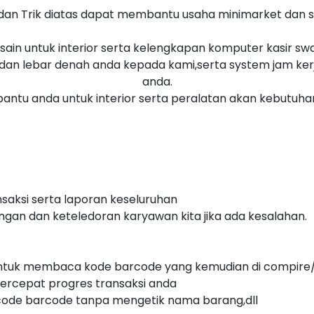
dan Trik diatas dapat membantu usaha minimarket dan 
desain untuk interior serta kelengkapan komputer kasir s
g dan lebar denah anda kepada kami,serta system jam k
anda.
antu anda untuk interior serta peralatan akan kebutuha
saksi serta laporan keseluruhan
gan dan keteledoran karyawan kita jika ada kesalahan.
untuk membaca kode barcode yang kemudian di compir
percepat progres transaksi anda
 code barcode tanpa mengetik nama barang,dll