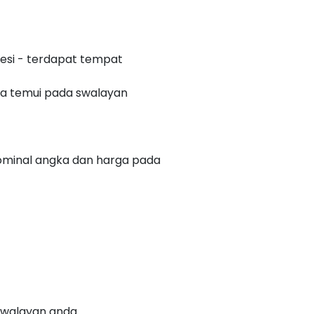
besi - terdapat tempat
nda temui pada swalayan
ominal angka dan harga pada
swalayan anda