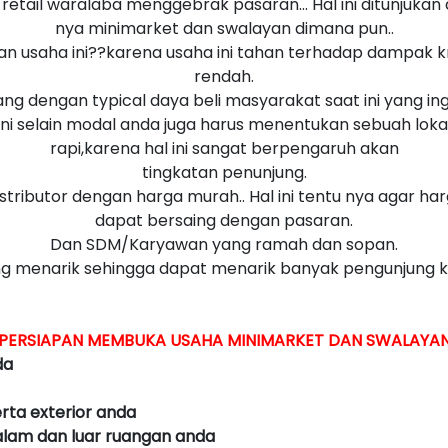
ha retail waralaba menggebrak pasaran... Hal ini ditunju
nya minimarket dan swalayan dimana pun..
usaha ini??karena usaha ini tahan terhadap dampak krisi
rendah.
njang dengan typical daya beli masyarakat saat ini yang in
ini selain modal anda juga harus menentukan sebuah lokas
rapi,karena hal ini sangat berpengaruh akan
tingkatan penunjung.
istributor dengan harga murah.. Hal ini tentu nya agar ha
dapat bersaing dengan pasaran.
Dan SDM/Karyawan yang ramah dan sopan.
yang menarik sehingga dapat menarik banyak pengunjung 
PERSIAPAN MEMBUKA USAHA MINIMARKET DAN SWALAYA
da
erta exterior anda
lam dan luar ruangan anda