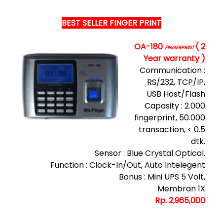
BEST SELLER FINGER PRINT
OA-180
( 2
FINGERPRINT
Year warranty )
Communication :
RS/232, TCP/IP,
USB Host/Flash
Capasity : 2.000
fingerprint, 50.000
transaction, < 0.5
dtk.
Sensor : Blue Crystal Optical.
Function : Clock-In/Out, Auto Intelegent
Bonus : Mini UPS 5 Volt,
Membran 1X
Rp. 2,965,000