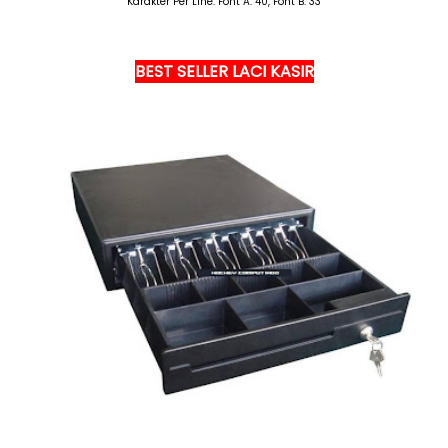
Karakter Per Line: Font A: 40, Font B: 33
BEST SELLER LACI KASIR