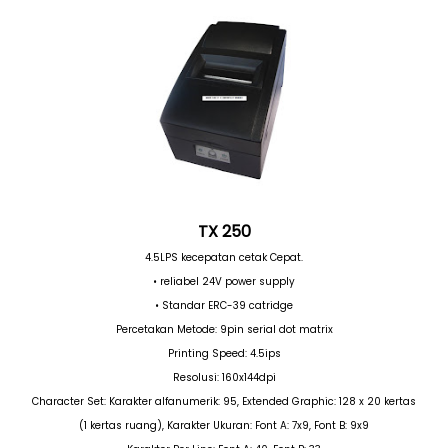
TX 250
4.5LPS kecepatan cetak Cepat.
• reliabel 24V power supply
• Standar ERC-39 catridge
Percetakan Metode: 9pin serial dot matrix
Printing Speed: 4.5ips
Resolusi: 160x144dpi
Character Set: Karakter alfanumerik: 95, Extended Graphic: 128 x 20 kertas
(1 kertas ruang), Karakter Ukuran: Font A: 7x9, Font B: 9x9