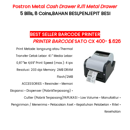
Postron Metal
Cash Drawer RJ11 Metal Drawer
5 Bills, 8 Coins
,BAHAN BESI,PENJEPIT BESI
BEST SELLER BARCODE PRINTER
PRINTER BARCODE
SATO CX 400- $.626
Print Metode: langsung atau Thermal
Transfer
Cetak L
ebar: 4.1 "
Media Lebar:
0,87 "ke 4,69"
Print Speed (max.): 4 ips
Resolusi: 203 dpi
Memory: 2MB DRAM
Flash/2MB
ACCESSORIES
• Rewinder
• Memori
Ekspansi
• Dispenser (PabrikTerp
asang)
•
Cutter (Pabrik Terpasang)?
APLIKASI
• Low Volume
• Manufaktur
•
Pengiriman / Menerima
• Pelacakan Aset
• Kepatuhan Pelabelan
• Ritel
•
Kesehatan