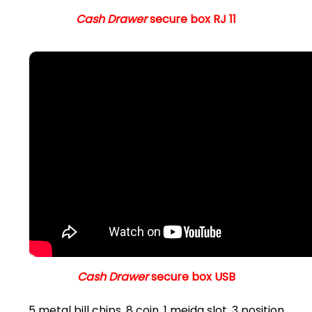
Cash Drawer
secure box RJ 11
Cash Drawer
secure box USB
5 metal bill chips, 8 coin, 1 meida slot, 3 position