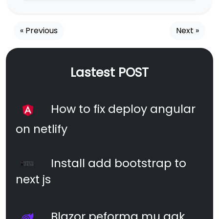
« Previous
Next »
Lastest POST
How to fix deploy angular
on netlify
Install add bootstrap to
next js
Blazor peforma mu gak