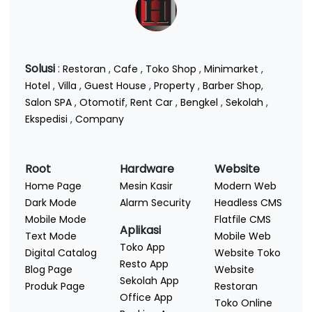
Solusi
:
Restoran
,
Cafe
,
Toko Shop
,
Minimarket
,
Hotel
,
Villa
,
Guest House
,
Property
,
Barber Shop
,
Salon SPA
,
Otomotif
,
Rent Car
,
Bengkel
,
Sekolah
,
Ekspedisi
,
Company
Root
Hardware
Website
Home Page
Mesin Kasir
Modern Web
Dark Mode
Alarm Security
Headless CMS
Mobile Mode
Flatfile CMS
Aplikasi
Text Mode
Mobile Web
Toko App
Digital Catalog
Website Toko
Resto App
Blog Page
Website
Sekolah App
Produk Page
Restoran
Office App
Toko Online