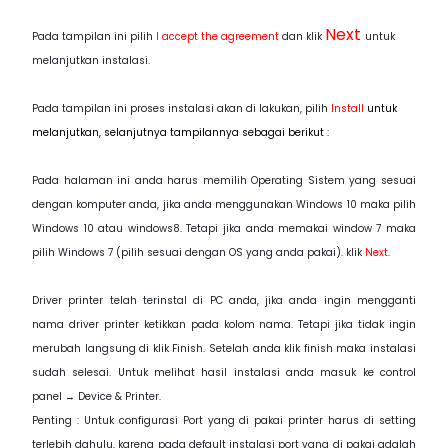
Next
Pada tampilan ini pilih
I accept the agreement
dan klik
untuk
melanjutkan instalasi.
Pada tampilan ini proses instalasi akan di lakukan, pilih
Install
untuk
melanjutkan, selanjutnya tampilannya sebagai berikut :
Pada halaman ini anda harus memilih Operating Sistem yang sesuai
dengan komputer anda, jika anda menggunakan Windows 10 maka pilih
Windows 10 atau windows8. Tetapi jika anda memakai window 7 maka
pilih Windows 7 (pilih sesuai dengan OS yang anda pakai). klik
Next
.
Driver printer telah terinstal di PC anda, jika anda ingin mengganti
nama driver printer ketikkan pada kolom nama. Tetapi jika tidak ingin
merubah langsung di klik Finish. Setelah anda klik finish maka instalasi
sudah selesai. Untuk melihat hasil instalasi anda masuk ke control
panel → Device & Printer.
Penting : Untuk configurasi Port yang di pakai printer harus di setting
terlebih dahulu, karena pada default instalasi port yang di pakai adalah