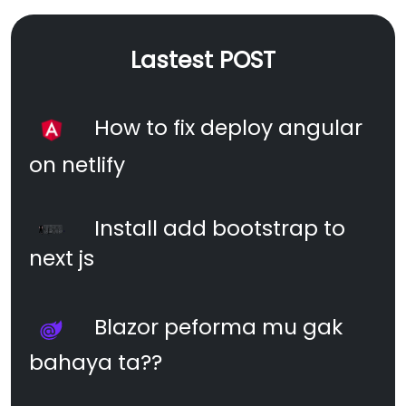
Lastest POST
How to fix deploy angular
on netlify
Install add bootstrap to
next js
Blazor peforma mu gak
bahaya ta??