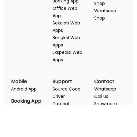
Booking App
Shop
Office Web
Whatsapp
App
Shop
Sekolah Web
Apps
Bengkel Web
Apps
Ekspedisi Web
Apps
Mobile
Support
Contact
Android App
Source Code
Whatsapp
Driver
Call Us
Booking App
Tutorial
Showroom
Restoran App
Link
Hotel Apps
Salon Apps
Page List
Rent Car Apps
Dark List