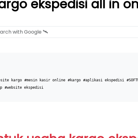
argo ekspedisi all in o
bsite kargo
#mesin kasir online
#kargo
#aplikasi ekspedisi
#SOFT
p
#website ekspedisi