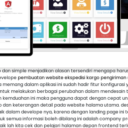
ap dan simple menjadikan alasan tersendiri mengapa har
evelope
pembuatan website ekspedisi kargo pengiriman
arena memang dalam aplikasi ini sudah hadir fitur konfigur
untuk melakukan berbagai perubahan dalam mendesain t
n kemduahan ini maka pengguna dapat dengan cepat unt
eo dan keterangan detail pada website halama utama. de
ik dalam develope nya, karena dengan landing page ini 
k semua informasi boleh dibilang ini adalah company pr
baik lah kita cek dan pelajari halaman depan frontend te