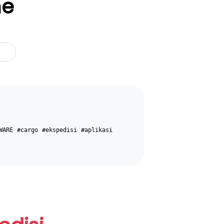
ne
WARE
#cargo
#ekspedisi
#aplikasi