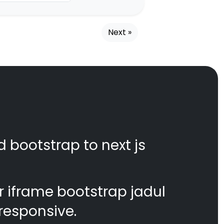
Next »
d bootstrap to next js
 iframe bootstrap jadul
responsive.