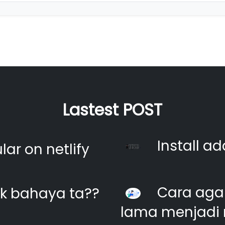
Lastest POST
Install ad
ar on netlify
Cara agar
k bahaya ta??
lama menjadi 