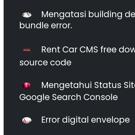
Mengatasi building d
bundle error.
Rent Car CMS free dow
source code
Mengetahui Status S
Google Search Console
Error digital envelope