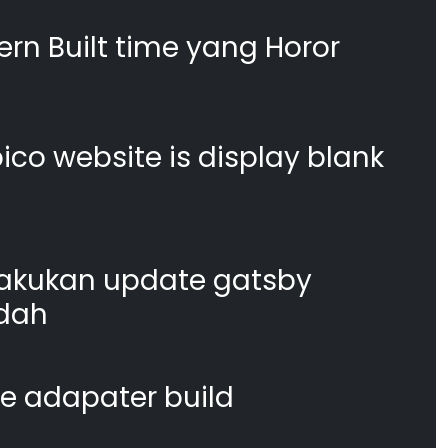
n Built time yang Horor
co website is display blank
akukan update gatsby
dah
te adapater build