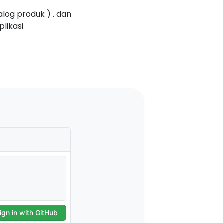
alog produk ) . dan
likasi