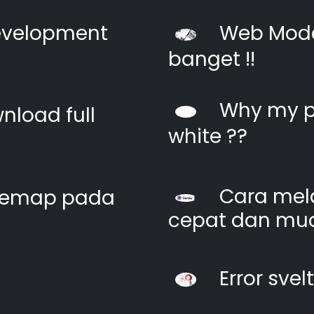
evelopment
Web Moder
banget !!
Why my pi
nload full
white ??
Cara mel
itemap pada
cepat dan mu
Error svel