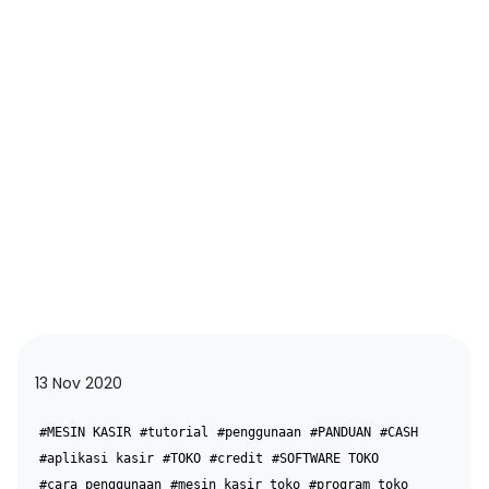
13 Nov 2020
#MESIN KASIR
#tutorial
#penggunaan
#PANDUAN
#CASH
#aplikasi kasir
#TOKO
#credit
#SOFTWARE TOKO
#cara penggunaan
#mesin kasir toko
#program toko