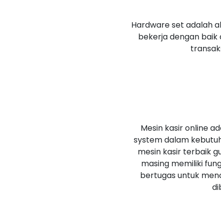
Hardware set adalah a
bekerja dengan bai
transak
Mesin kasir online a
system dalam kebutu
mesin kasir terbaik 
masing memiliki fung
bertugas untuk men
di