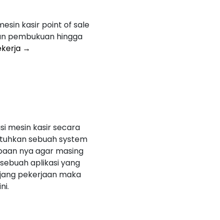
in kasir point of sale
an pembukuan hingga
ekerja →
si mesin kasir secara
tuhkan sebuah system
rpaan nya agar masing
 sebuah aplikasi yang
jang pekerjaan maka
ni.