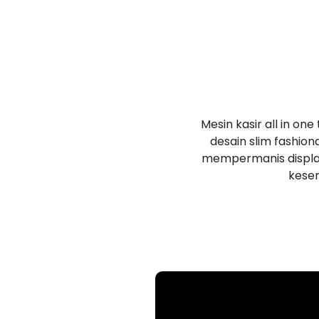
Mesin kasir all in o
desain slim fashio
mempermanis display
kesem