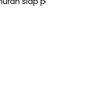
 siap pakai , mesin kasir tou