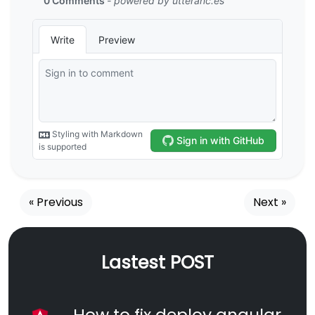
« Previous
Next »
Lastest POST
How to fix deploy angular