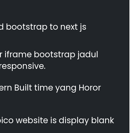
d bootstrap to next js
 iframe bootstrap jadul
responsive.
n Built time yang Horor
co website is display blank