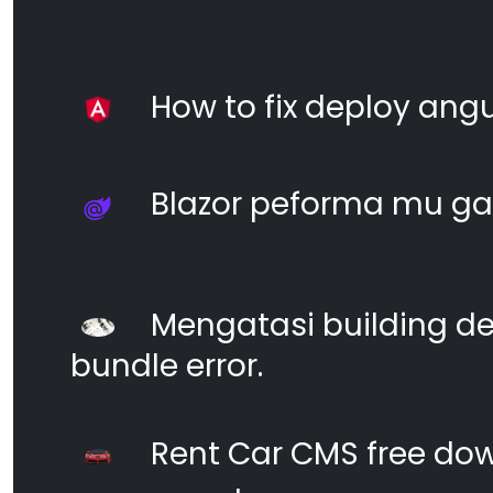
How to fix deploy angul
Blazor peforma mu ga
Mengatasi building d
bundle error.
Rent Car CMS free dow