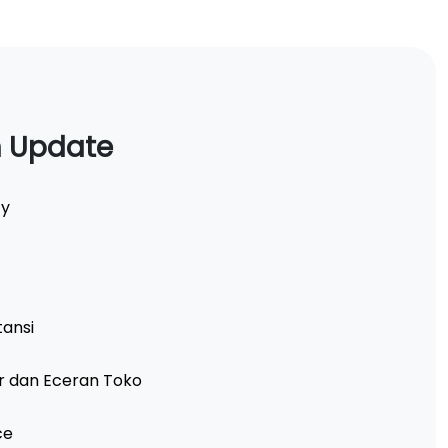
n Update
ty
tansi
ir dan Eceran Toko
ce