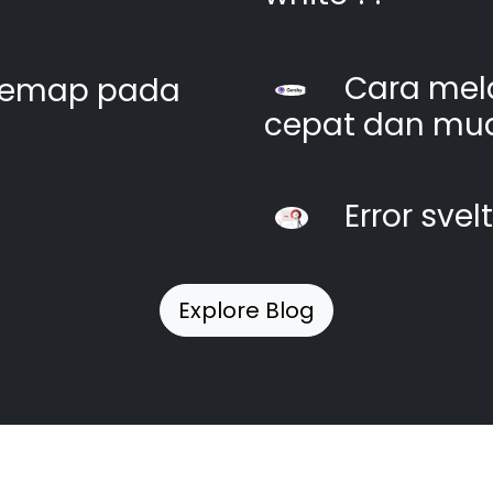
Cara mel
itemap pada
cepat dan mu
Error svel
Explore Blog