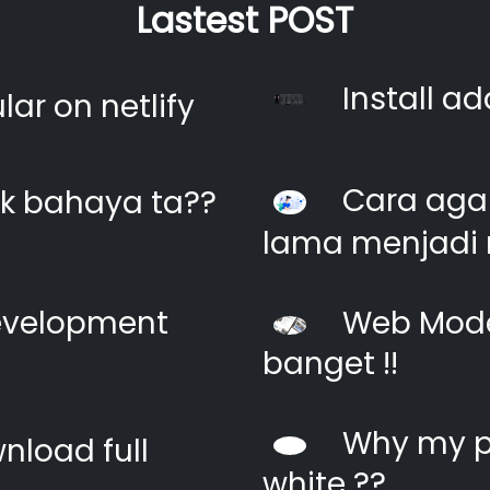
Lastest POST
Install ad
ar on netlify
Cara agar
k bahaya ta??
lama menjadi 
evelopment
Web Moder
banget !!
Why my pi
nload full
white ??