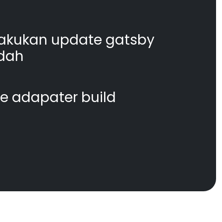
akukan update gatsby
dah
te adapater build