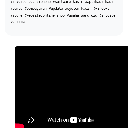
#invoice pos
#iphone
#software kasir
#aplikasi kasir
#tempo
#pembayaran
#update
#system kasir
#windows
#store
#website.online shop
#usaha
#android
#invoice
#SETTING