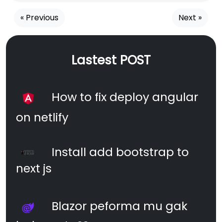
« Previous
Next »
Lastest POST
How to fix deploy angular
on netlify
Install add bootstrap to
next js
Blazor peforma mu gak