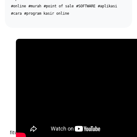
#online
#murah
#point of sale
#SOFTWARE
#aplikasi
#cara
#program kasir online
fitur laporan untuk melakukan cek pembelian