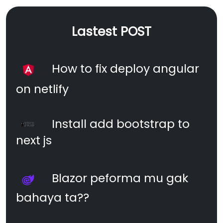
Lastest POST
How to fix deploy angular
on netlify
Install add bootstrap to
next js
Blazor peforma mu gak
bahaya ta??