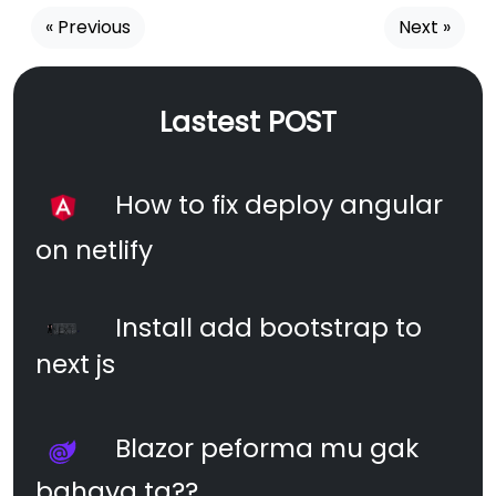
« Previous
Next »
Lastest POST
How to fix deploy angular
on netlify
Install add bootstrap to
next js
Blazor peforma mu gak
bahaya ta??