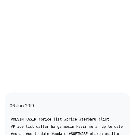
06 Jun 2019
#MESIN KASIR
#price list
#price
#terbaru
#list
#Price list daftar harga mesin kasir murah up to date
#murah
#up to date
#update
#SOFTWARE
#harga
#daftar